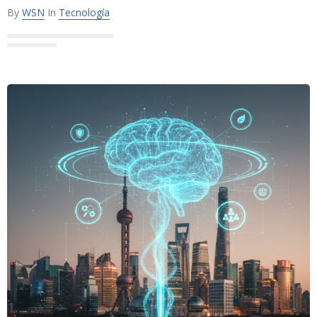
By
WSN
In
Tecnología