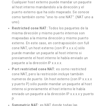
Cualquier host externo puede mandar un paquete
al host interno mandandolo a la dirección y el
puerto externo que ha sido mapeado. Se conoce
como también como “one-to-one NAT”. (NAT uno a
uno).
Restricted cone NAT:
Todos los paquetes de la
misma dirección y mismo puerto internos son
mapeadas a la misma dirección y mismo puerto
externo. En este caso, en contraposición con full
cone NAT, un host externo (con IP x.x.x.x) sólo
puede mandar un paquete al host interno si
previamente el host interno le había enviado un
paquete a la dirección IP x.x.x.x.
Port restricted cone NAT:
es como restricted
cone NAT, pero la restricción incluye también
numeros de puerto. Un host externo (con IP x.x.x.x
y puerto P) sólo puede mandar un paquete al host
interno si previamente el host interno le había
enviado un paquete a la dirección IP x.x.x.x y puerto
P.
Symmetric NAT:
es NAT donde todas las