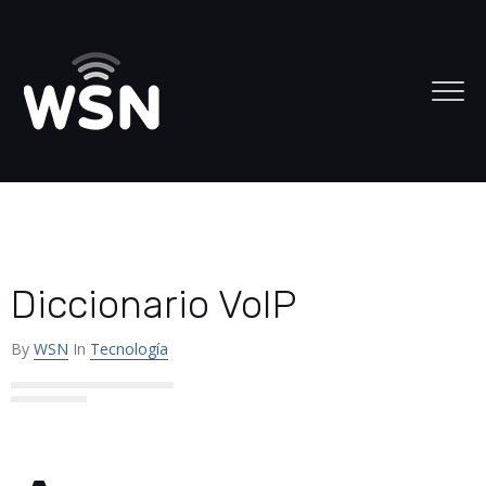
Diccionario VoIP
By
WSN
In
Tecnología