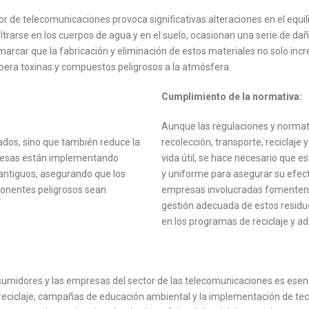
or de telecomunicaciones provoca significativas alteraciones en el eq
iltrarse en los cuerpos de agua y en el suelo, ocasionan una serie de da
rcar que la fabricación y eliminación de estos materiales no solo inc
libera toxinas y compuestos peligrosos a la atmósfera.
Cumplimiento de la normativa:
Aunque las regulaciones y normat
ados, sino que también reduce la
recolección, transporte, reciclaje 
presas están implementando
vida útil, se hace necesario que
s antiguos, asegurando que los
y uniforme para asegurar su efect
ponentes peligrosos sean
empresas involucradas fomenten l
gestión adecuada de estos residu
en los programas de reciclaje y a
umidores y las empresas del sector de las telecomunicaciones es esenc
reciclaje, campañas de educación ambiental y la implementación de te