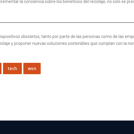
ncrementar la conciencia sobre los beneficios del reciclaje, no solo se p
ispositivos obsoletos, tanto por parte de las personas como de las empre
eciclaje y proponer nuevas soluciones sostenibles que cumplan con la no
tech
wsn