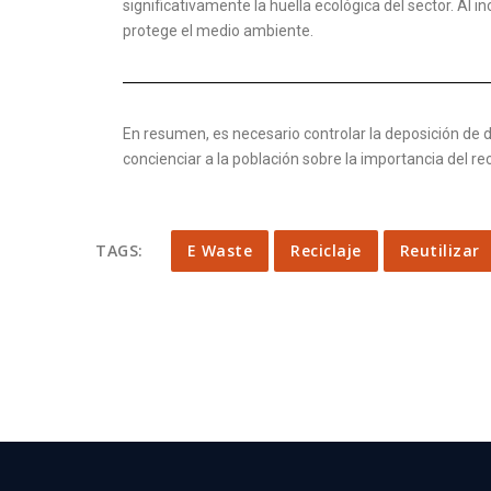
significativamente la huella ecológica del sector. Al i
protege el medio ambiente.
En resumen, es necesario controlar la deposición de d
concienciar a la población sobre la importancia del r
TAGS:
E Waste
Reciclaje
Reutilizar