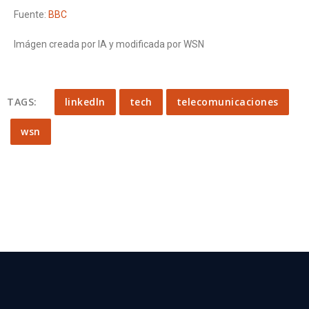
Fuente:
BBC
Imágen creada por IA y modificada por WSN
TAGS:
linkedln
tech
telecomunicaciones
wsn