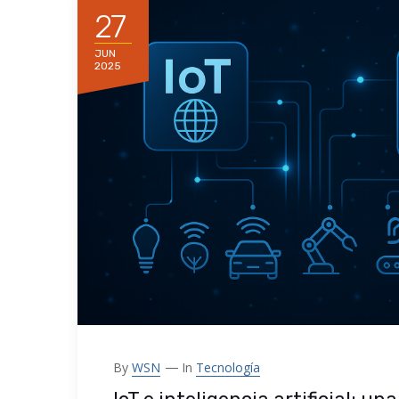
27
JUN
2025
By
WSN
In
Tecnología