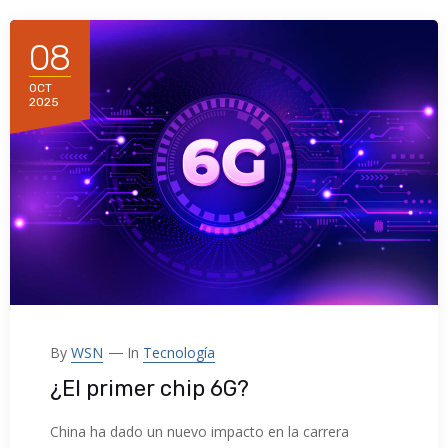
08
OCT
2025
By
WSN
In
Tecnología
¿El primer chip 6G?
China ha dado un nuevo impacto en la carrera