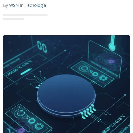
By
WSN
In
Tecnología